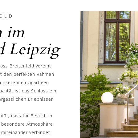
ELD
 im
d Leipzig
oss Breitenfeld vereint
et den perfekten Rahmen
t unserem einzigartigen
lität ist das Schloss ein
ergesslichen Erlebnissen
für, dass Ihr Besuch in
ie besondere Atmosphäre
t miteinander verbindet.