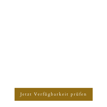
TEL UND TAGUNGSZENT
SCHLOSS BREITENFELD
Jetzt Verfügbarkeit prüfen